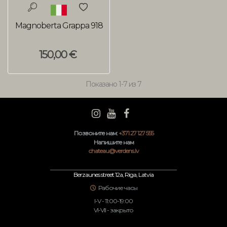
Magnoberta Grappa 918
150,00 €
Показано
1
-7 из 7
Позвоните нам:
+371 27 127 555
Напишите нам
chateau@verdens.lv
Berzaunes street 12a, Riga, Latvia
Рабочие часы
I-V - 11:00-19:00
VI-VII - закрыто