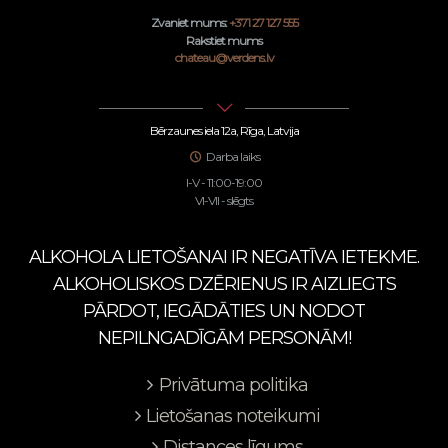
Zvaniet mums:
+371 27 127 555
Rakstiet mums
chateau@verdens.lv
Bērzaunes iela 12a, Rīga, Latvija
Darba laiks
I-V - 11:00-19:00
VI-VII - slēgts
ALKOHOLA LIETOŠANAI IR NEGATĪVA IETEKME.
ALKOHOLISKOS DZĒRIENUS IR AIZLIEGTS
PĀRDOT, IEGĀDĀTIES UN NODOT
NEPILNGADĪGĀM PERSONĀM!
Privātuma politika
Lietošanas noteikumi
Distances līgums