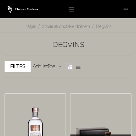
Mājas
/
Stiprie alkoholiskie dzērieni
/
Degvīns
DEGVĪNS
Atbilstība
FILTRS