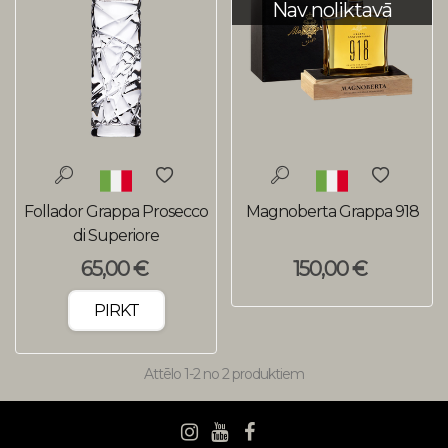
Nav noliktavā
Follador Grappa Prosecco
Magnoberta Grappa 918
di Superiore
65,00 €
150,00 €
PIRKT
Attēlo
1
-2 no 2 produktiem