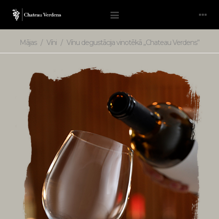
Mājas
/
Vīni
/
Vīnu degustācija vinotēkā „Chateau Verdens”