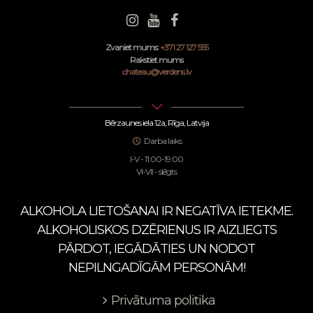
Zvaniet mums:
+371 27 127 555
Rakstiet mums
chateau@verdens.lv
Bērzaunes iela 12a, Rīga, Latvija
Darba laiks
I-V - 11:00-19:00
VI-VII - slēgts
ALKOHOLA LIETOŠANAI IR NEGATĪVA IETEKME.
ALKOHOLISKOS DZĒRIENUS IR AIZLIEGTS
PĀRDOT, IEGĀDĀTIES UN NODOT
NEPILNGADĪGĀM PERSONĀM!
Privātuma politika