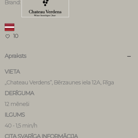
Brand:
10
Apraksts
VIETA
„Chateau Verdens”, Bērzaunes iela 12A, Rīga
DERĪGUMA
12 mēneši
ILGUMS
40 - 1,5 min/h
CITA SVARĪGA INFORMĀCIJA