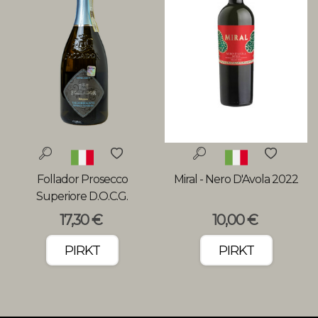
Follador Prosecco
Miral - Nero D'Avola 2022
Superiore D.O.C.G.
Millesimato Extra Brut
17,30 €
10,00 €
XZERO
PIRKT
PIRKT