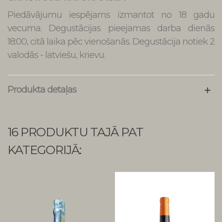
Piedāvājumu iespējams izmantot no 18 gadu
vecuma. Degustācijas pieejamas darba dienās
18:00, citā laika pēc vienošanās. Degustācija notiek 2
valodās - latviešu, krievu.
Produkta detaļas
16 PRODUKTU TAJĀ PAT
KATEGORIJĀ: