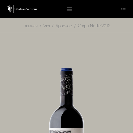
Главная
/
Vīni
/
Красное
/
Corpo Notte 2016