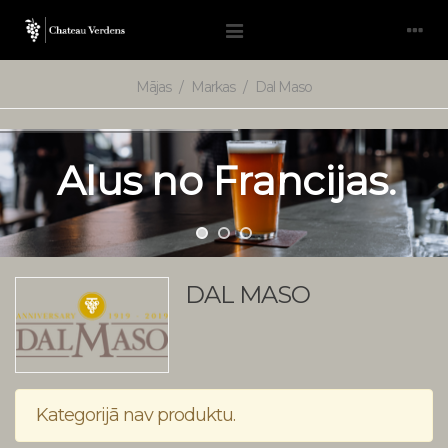
Mājas
/
Markas
/
Dal Maso
A
l
u
s
n
o
F
r
a
n
c
i
j
a
s
.
DAL MASO
Kategorijā nav produktu.