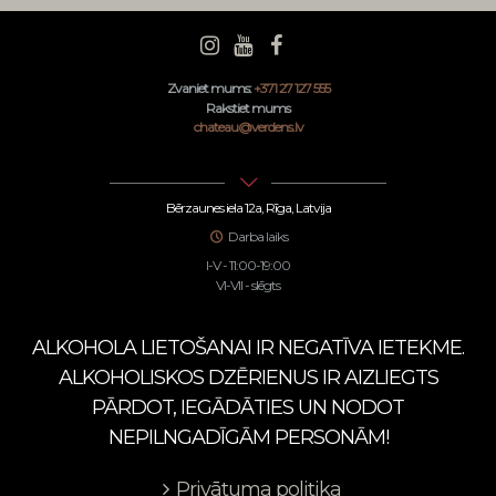
Zvaniet mums:
+371 27 127 555
Rakstiet mums
chateau@verdens.lv
Bērzaunes iela 12a, Rīga, Latvija
Darba laiks
I-V - 11:00-19:00
VI-VII - slēgts
ALKOHOLA LIETOŠANAI IR NEGATĪVA IETEKME.
ALKOHOLISKOS DZĒRIENUS IR AIZLIEGTS
PĀRDOT, IEGĀDĀTIES UN NODOT
NEPILNGADĪGĀM PERSONĀM!
Privātuma politika