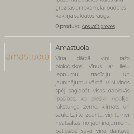
grozītas ar rokām, lai pudeles
kakliņā sakrātos raugs.
0 produkti
Apskatīt preces
Amastuola
Vīna dārzā viņi ražo
bioloģiskos vīnus ar lielu
lepnumu tradīciju un
jauninājumu vārdā. Viņi vīnos
spēj saglabāt visas dabiskās
īpašības, ko piešķir Apūlijai
raksturīgā zeme, klimats un
saule. Lai to izdarītu, viņi tomēr
neatsakās no jauninājumiem,
patiesībā savā vīna darītavā