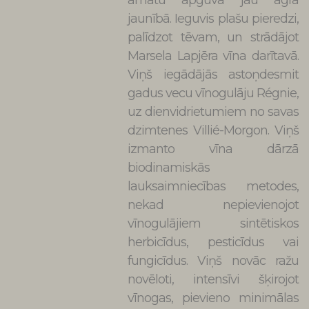
amatu apguva jau agrā
jaunībā. Ieguvis plašu pieredzi,
palīdzot tēvam, un strādājot
Marsela Lapjēra vīna darītavā.
Viņš iegādājās astoņdesmit
gadus vecu vīnogulāju Régnie,
uz dienvidrietumiem no savas
dzimtenes Villié-Morgon. Viņš
izmanto vīna dārzā
biodinamiskās
lauksaimniecības metodes,
nekad nepievienojot
vīnogulājiem sintētiskos
herbicīdus, pesticīdus vai
fungicīdus. Viņš novāc ražu
novēloti, intensīvi šķirojot
vīnogas, pievieno minimālas