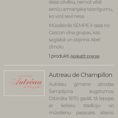
daļai cilvēku, ņemot vērā
senču armanjaka taisnīgumu,
ko viņš sevī nesa.
Mūsdienās SEMPE ir daļa no
Gascon vīna grupas, kas
saglabā un stiprina Abel
zīmolu.
1 produkti
Apskatīt preces
Autreau de Champillon
Autréau ģimene atrodas
Šampiljona augstumos.
Dibināta 1670. gadā, tā lepojas
ar lielisku tradīciju un
mūsdienu pasaules aliansi.