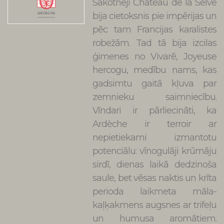
Sākotnēji Château de la Selve
bija cietoksnis pie impērijas un
pēc tam Francijas karalistes
robežām. Tad tā bija izcilas
ģimenes no Vivarē, Joyeuse
hercogu, medību nams, kas
gadsimtu gaitā kļuva par
zemnieku saimniecību.
Vīndari ir pārliecināti, ka
Ardèche ir terroir ar
nepietiekami izmantotu
potenciālu: vīnogulāji krūmāju
sirdī, dienas laikā dedzinoša
saule, bet vēsas naktis un krīta
perioda laikmeta māla-
kaļķakmens augsnes ar trifeļu
un humusa aromātiem.