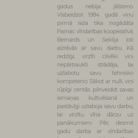
gadus nebija jāīsteno.
Visbeidzot 1984. gadā viņu
pirmā raža tika nogādāta
Parnac vīndarības kooperatīvā.
Bernards un Seklija ļoti
aizrāvās ar savu darbu. Kā
redzīgi, virzīti cilvēki viņi
nepārtraukti strādāja, lai
uzlabotu savu tehnisko
kompetenci. Sākot ar nulli, viņi
rūpīgi centās pilnveidot savas
iemaņas kultivēšanā un
pastāvīgi uzlaboja savu darbu,
lai virzītu vīna dārzu uz
panākumiem. Pēc desmit
gadu darba ar vīndarības