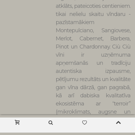
atklāts, pateicoties centieniem.
tikai nelielu skaitu vīndaru -
pazīstamākiem
Montepulciano, Sangiovese,
Merlot, Cabernet, Barbera,
Pinot un Chardonnay. Ciù Ciù
vīni ir uzņēmuma
apņemšanās un tradīciju
autentiska izpausme,
pētījumu rezultāts un kvalitāte
gan vīna dārzā, gan pagrabā,
kā arī dabiska kvalitatīva
ekosistēma ar “terroir”
(mikroklimats, augsne un
zemes dzīles), kas ir unikāls
un neaizstājams.