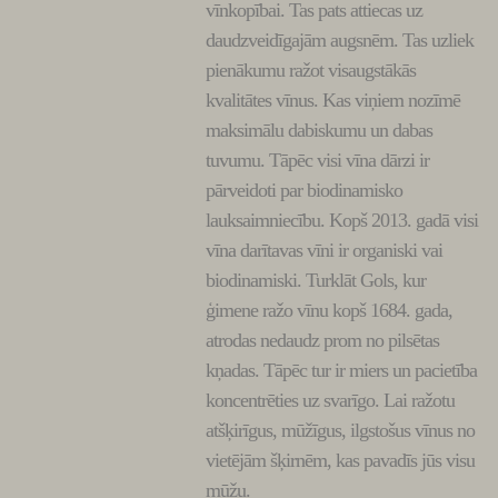
vīnkopībai. Tas pats attiecas uz
daudzveidīgajām augsnēm. Tas uzliek
pienākumu ražot visaugstākās
kvalitātes vīnus. Kas viņiem nozīmē
maksimālu dabiskumu un dabas
tuvumu. Tāpēc visi vīna dārzi ir
pārveidoti par biodinamisko
lauksaimniecību. Kopš 2013. gadā visi
vīna darītavas vīni ir organiski vai
biodinamiski. Turklāt Gols, kur
ģimene ražo vīnu kopš 1684. gada,
atrodas nedaudz prom no pilsētas
kņadas. Tāpēc tur ir miers un pacietība
koncentrēties uz svarīgo. Lai ražotu
atšķirīgus, mūžīgus, ilgstošus vīnus no
vietējām šķirnēm, kas pavadīs jūs visu
mūžu.