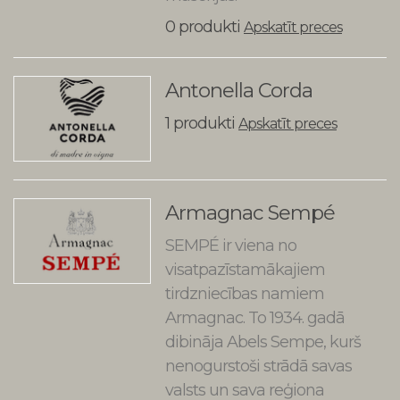
0 produkti
Apskatīt preces
Antonella Corda
1 produkti
Apskatīt preces
Armagnac Sempé
SEMPÉ ir viena no
visatpazīstamākajiem
tirdzniecības namiem
Armagnac. To 1934. gadā
dibināja Abels Sempe, kurš
nenogurstoši strādā savas
valsts un sava reģiona