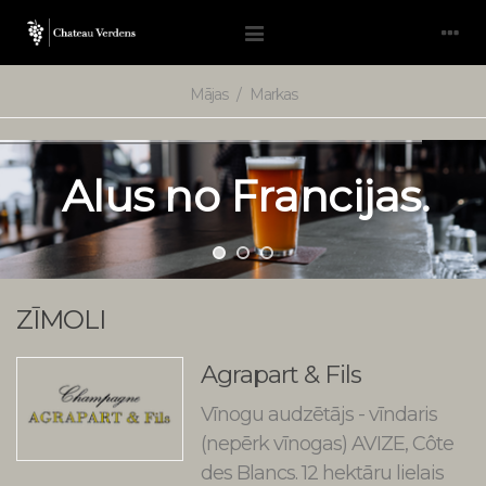
Mājas
/
Markas
A
l
u
s
n
o
F
r
a
n
c
i
j
a
s
.
ZĪMOLI
Agrapart & Fils
Vīnogu audzētājs - vīndaris
(nepērk vīnogas) AVIZE, Côte
des Blancs. 12 hektāru lielais