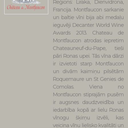
Montfaucon
Reģions: Liraka, Dienvidrona,
Francija. Montfaucon sarkanie
un baltie vīni bija abi medaļu
ieguvēji Decanter World Wine
Awards 2013. Chateau de
Montfaucon atrodas iepretim
Chateauneuf-du-Pape, tieši
pāri Ronas upei. Tās vīna dārzi
ir izvietoti starp Montfaucon
un divām kaimiņu pilsētām
Roquemaure un St Genies de
Comolas. Viena no
Montfaucon stiprajām pusēm
ir augsnes daudzveidība un
iedarbība kopā ar lielu Ronas
vīnogu šķirņu izvēli, kas
veicina vīnu lielisko kvalitāti un