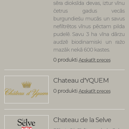
sēra dioksīda devas, iztur vīnu
četrus gadus vecās
burgundiešu mucās un savus
nefiltrētos vīnus pēctam pilda
pudelē. Savu 3 ha vīna dārzu
audzē biodinamiski un ražo
mazāk nekā 600 kastes.
0 produkti
Apskatīt preces
Chateau d'YQUEM
0 produkti
Apskatīt preces
Chateau de la Selve