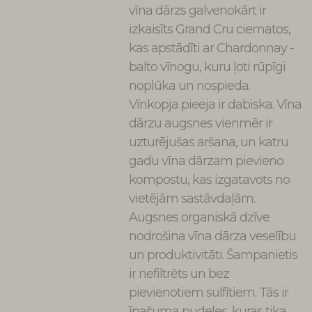
vīna dārzs galvenokārt ir
izkaisīts Grand Cru ciematos,
kas apstādīti ar Chardonnay -
balto vīnogu, kuru ļoti rūpīgi
noplūka un nospieda.
Vīnkopja pieeja ir dabiska. Vīna
dārzu augsnes vienmēr ir
uzturējušas aršana, un katru
gadu vīna dārzam pievieno
kompostu, kas izgatavots no
vietējām sastāvdaļām.
Augsnes organiskā dzīve
nodrošina vīna dārza veselību
un produktivitāti. Šampanietis
ir nefiltrēts un bez
pievienotiem sulfītiem. Tās ir
īpašuma pudeles, kuras tika