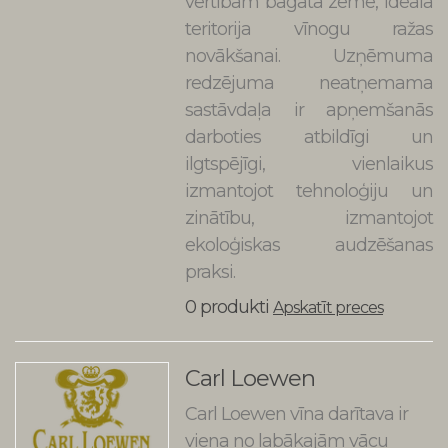
vērtībām bagāta zeme, ideāla
teritorija vīnogu ražas
novākšanai. Uzņēmuma
redzējuma neatņemama
sastāvdaļa ir apņemšanās
darboties atbildīgi un
ilgtspējīgi, vienlaikus
izmantojot tehnoloģiju un
zinātību, izmantojot
ekoloģiskas audzēšanas
praksi.
0 produkti
Apskatīt preces
Carl Loewen
Carl Loewen vīna darītava ir
viena no labākajām vācu