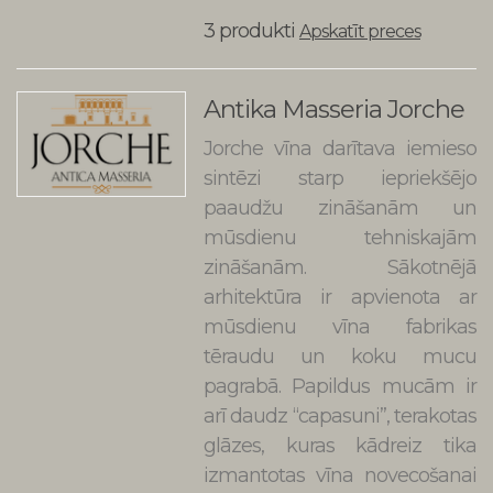
3 produkti
Apskatīt preces
Antika Masseria Jorche
Jorche vīna darītava iemieso
sintēzi starp iepriekšējo
paaudžu zināšanām un
mūsdienu tehniskajām
zināšanām. Sākotnējā
arhitektūra ir apvienota ar
mūsdienu vīna fabrikas
tēraudu un koku mucu
pagrabā. Papildus mucām ir
arī daudz “capasuni”, terakotas
glāzes, kuras kādreiz tika
izmantotas vīna novecošanai