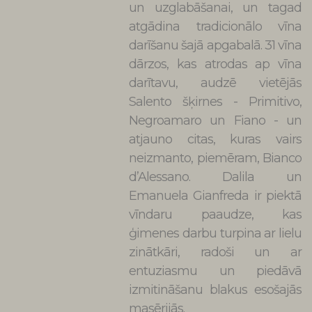
un uzglabāšanai, un tagad
atgādina tradicionālo vīna
darīšanu šajā apgabalā. 31 vīna
dārzos, kas atrodas ap vīna
darītavu, audzē vietējās
Salento šķirnes - Primitivo,
Negroamaro un Fiano - un
atjauno citas, kuras vairs
neizmanto, piemēram, Bianco
d’Alessano. Dalila un
Emanuela Gianfreda ir piektā
vīndaru paaudze, kas
ģimenes darbu turpina ar lielu
zinātkāri, radoši un ar
entuziasmu un piedāvā
izmitināšanu blakus esošajās
masērijās.