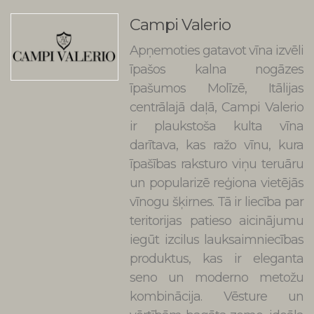
Campi Valerio
Apņemoties gatavot vīna izvēli
īpašos kalna nogāzes
īpašumos Molīzē, Itālijas
centrālajā daļā, Campi Valerio
ir plaukstoša kulta vīna
darītava, kas ražo vīnu, kura
īpašības raksturo viņu teruāru
un popularizē reģiona vietējās
vīnogu šķirnes. Tā ir liecība par
teritorijas patieso aicinājumu
iegūt izcilus lauksaimniecības
produktus, kas ir eleganta
seno un moderno metožu
kombinācija. Vēsture un