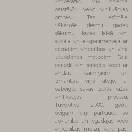
kooperatīvu viņi nolēma
patstāvīgi veikt vinifikācijas
procesu. Tas iezīmēja
nākamās desmit gades
sākumu, kuras laikā viņi
atklāja un eksperimentēja ar
dažādām vīndarības un vīna
izturēšanas metodēm. Šajā
periodā viņi strādāja kopā ar
vīndaru kaimiņiem un
izmantoja viņa ateljē, lai
pabeigtu savas izcilās ražas
vinifikācijas procesu.
Tuvojoties 2000. gadu
beigām, viņi pārtrauca šo
apvienību un iegādājās veco
vīnkopības muižu, kuru paši