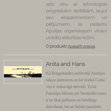
ražo vīnu ar tehnoloģiski
progresīvām darbībām, ļaujot
sevi eksperimentiem un
pētījumiem, lai piešķirtu
Apulijas organiskajam vīnam
unikālu atšķirības iezīmi.
0 produkti
Apskatīt preces
Anita and Hans
Nittnaus
Kā Burgenlandes iedzīvotāji Austrijas
tālajos austrumos un kā vīndari Golsā
viņi ir veiksmīgā stāvoklī. Tā kā
Panonijas klimats pie Neusiedler ezera
ir ne tikai patīkams un brīnišķīgs
dzīvošanai, bet arī lieliski paredzēts