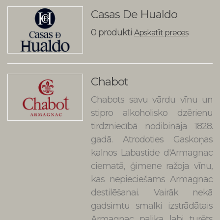
Casas De Hualdo
0 produkti
Apskatīt preces
Chabot
Chabots savu vārdu vīnu un
stipro alkoholisko dzērienu
tirdzniecībā nodibināja 1828.
gadā. Atrodoties Gaskoņas
kalnos Labastide d'Armagnac
ciematā, ģimene ražoja vīnu,
kas nepieciešams Armagnac
destilēšanai. Vairāk nekā
gadsimtu smalki izstrādātais
Armagnac palika labi turēts