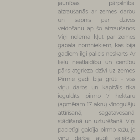
jaunības pārpilnība,
aizraušanās ar zemes darbu
un sapnis par dzīves
veidošanu ap šo aizraušanos.
Viņi nolēma kļūt par zemes
gabala nomniekiem, kas bija
gadiem ilgi palicis neskarts. Ar
lielu neatlaidību un centību
pāris atgrieza dzīvi uz zemes.
Pirmie gadi bija grūti - viss
viņu darbs un kapitāls tika
ieguldīts pirmo 7 hektāru
(apmēram 17 akru) vīnogulāju
attīrīšanā, sagatavošanā,
stādīšanā un uzturēšanā. Viņi
pacietīgi gaidīja pirmo ražu, jo
viņu darba augļi vairākus