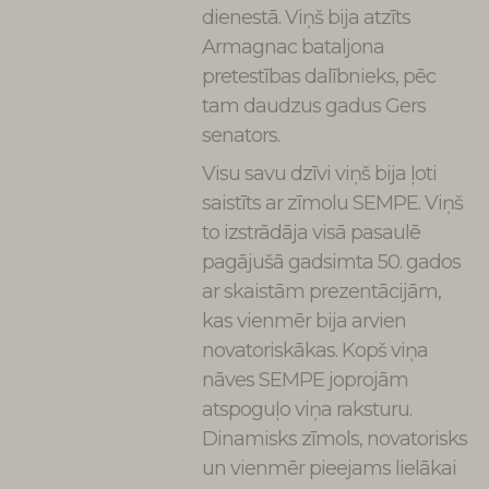
dienestā. Viņš bija atzīts
Armagnac bataljona
pretestības dalībnieks, pēc
tam daudzus gadus Gers
senators.
Visu savu dzīvi viņš bija ļoti
saistīts ar zīmolu SEMPE. Viņš
to izstrādāja visā pasaulē
pagājušā gadsimta 50. gados
ar skaistām prezentācijām,
kas vienmēr bija arvien
novatoriskākas. Kopš viņa
nāves SEMPE joprojām
atspoguļo viņa raksturu.
Dinamisks zīmols, novatorisks
un vienmēr pieejams lielākai