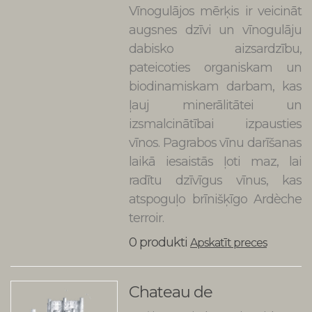
Vīnogulājos mērķis ir veicināt
augsnes dzīvi un vīnogulāju
dabisko aizsardzību,
pateicoties organiskam un
biodinamiskam darbam, kas
ļauj minerālitātei un
izsmalcinātībai izpausties
vīnos. Pagrabos vīnu darīšanas
laikā iesaistās ļoti maz, lai
radītu dzīvīgus vīnus, kas
atspoguļo brīnišķīgo Ardèche
terroir.
0 produkti
Apskatīt preces
Chateau de