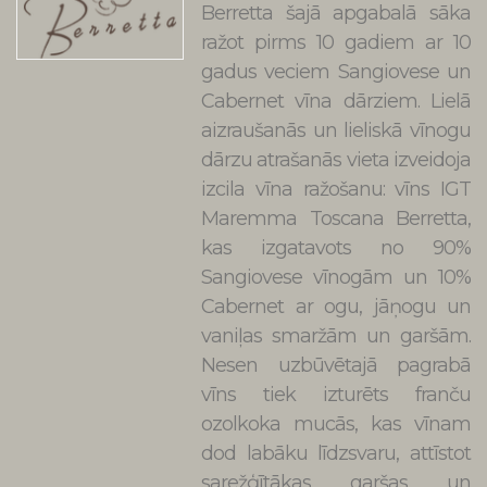
Berretta šajā apgabalā sāka
ražot pirms 10 gadiem ar 10
gadus veciem Sangiovese un
Cabernet vīna dārziem. Lielā
aizraušanās un lieliskā vīnogu
dārzu atrašanās vieta izveidoja
izcila vīna ražošanu: vīns IGT
Maremma Toscana Berretta,
kas izgatavots no 90%
Sangiovese vīnogām un 10%
Cabernet ar ogu, jāņogu un
vaniļas smaržām un garšām.
Nesen uzbūvētajā pagrabā
vīns tiek izturēts franču
ozolkoka mucās, kas vīnam
dod labāku līdzsvaru, attīstot
sarežģītākas garšas un