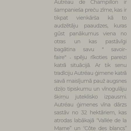
Autréau de Champillon ir
šampanieša preču zīme, kas ir
tikpat vienkārša kā to
audzētāju paaudzes, kuras
gūst panākumus viena no
otras un kas pastāvīgi
bagātina savu " savoir-
faire"
spēju rīkoties pareizi
-
katrā situācijā. Ar tik senu
tradīciju Autréau ģimene katrā
savā maisījumā pauž augsnes
dziļo tipiskumu un vīnogulāju
šķirņu juteklisko izpausmi.
Autréau ģimenes vīna dārzs
sastāv no 32 hektāriem, kas
atrodas labākajā “Vallée de la
Marne” un “Côte des blancs”