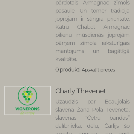
pārdotais Armagnac zīmols
pasaulē. Un tomēr tradīcija
joprojām ir stingra prioritāte.
Katru Chabot Armagnac
pilienu mūsdienās joprojām
pārņem zīmola raksturīgais
mantojums un bagātīgā
kvalitāte.
0 produkti
Apskatīt preces
Charly Thevenet
Uzaudzis par Beaujolais
slavenā Žana Pola Tēveneta,
slavenās “Četru bandas”
dalībnieka, dēlu, Čarlijs šo