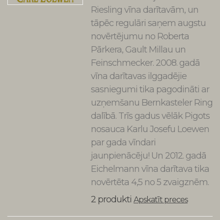
Riesling vīna darītavām, un
tāpēc regulāri saņem augstu
novērtējumu no Roberta
Pārkera, Gault Millau un
Feinschmecker. 2008. gadā
vīna darītavas ilggadējie
sasniegumi tika pagodināti ar
uzņemšanu Bernkasteler Ring
dalībā. Trīs gadus vēlāk Pigots
nosauca Karlu Josefu Loewen
par gada vīndari
jaunpienācēju! Un 2012. gadā
Eichelmann vīna darītava tika
novērtēta 4,5 no 5 zvaigznēm.
2 produkti
Apskatīt preces