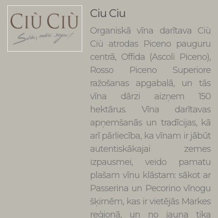
Ciu Ciu
Organiskā vīna darītava Ciù
Ciù atrodas Piceno pauguru
centrā, Offida (Ascoli Piceno),
Rosso Piceno Superiore
ražošanas apgabalā, un tās
vīna dārzi aizņem 150
hektārus. Vīna darītavas
apņemšanās un tradīcijas, kā
arī pārliecība, ka vīnam ir jābūt
autentiskākajai zemes
izpausmei, veido pamatu
plašam vīnu klāstam: sākot ar
Passerina un Pecorino vīnogu
šķirnēm, kas ir vietējās Markes
reģionā, un no jauna tika