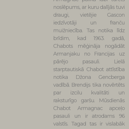
noslēpums, ar kuru dalījās tuvi
draugi, vietējie Gascon
iedzīvotāji un franču
muižniecība. Tas notika līdz
brīdim, kad 1963. gadā,
Chabots mēģināja nogādāt
Armanjaku no Francijas uz
pārējo pasauli. Lielā
starptautiskā Chabot attīstība
notika Džona Gencberga
vadībā. Brendijs tika novērtēts
par izcilu kvalitāti un
raksturīgo garšu. Mūsdienās
Chabot Armagnac apceļo
pasauli un ir atrodams 96
valstīs. Tagad tas ir vislabāk