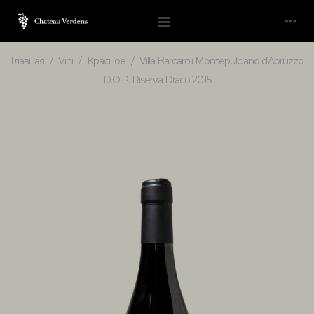
Главная
/
Vīni
/
Красное
/
Villa Barcaroli Montepulciano d'Abruzzo
D.O.P. Riserva Draco 2015