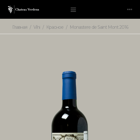
Главная
/
Vīni
/
Красное
/
Monastere de Saint Mont 2016