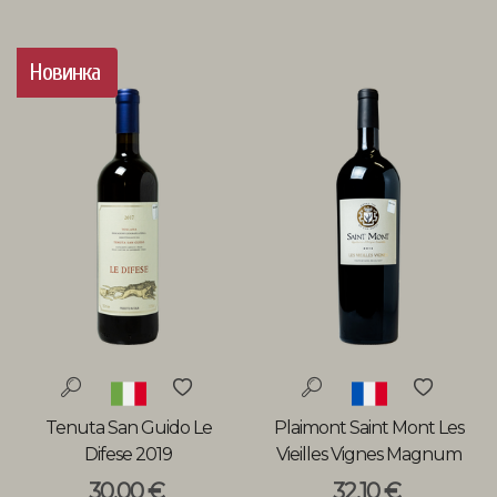
Новинка
Tenuta San Guido Le
Plaimont Saint Mont Les
Difese 2019
Vieilles Vignes Magnum
2016
30,00 €
32,10 €